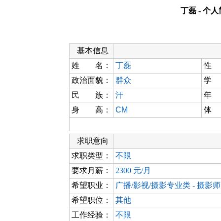
丁磊 - 个
基本信息
姓 名：
丁磊
性
政治面貌：
群众
学
民 族：
汗
年
身 高：
CM
体
求职意向
求职类型：
不限
要求月薪：
2300 元/月
希望职业：
广播/影视/摄影专业类 - 摄影师
希望职位：
其他
工作经验：
不限