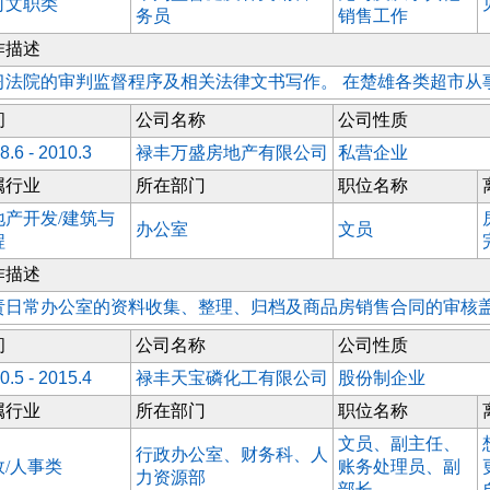
司文职类
务员
销售工作
作描述
习法院的审判监督程序及相关法律文书写作。 在楚雄各类超市从
间
公司名称
公司性质
8.6 - 2010.3
禄丰万盛房地产有限公司
私营企业
属行业
所在部门
职位名称
地产开发/建筑与
办公室
文员
程
作描述
责日常办公室的资料收集、整理、归档及商品房销售合同的审核
间
公司名称
公司性质
0.5 - 2015.4
禄丰天宝磷化工有限公司
股份制企业
属行业
所在部门
职位名称
文员、副主任、
行政办公室、财务科、人
政/人事类
账务处理员、副
力资源部
部长