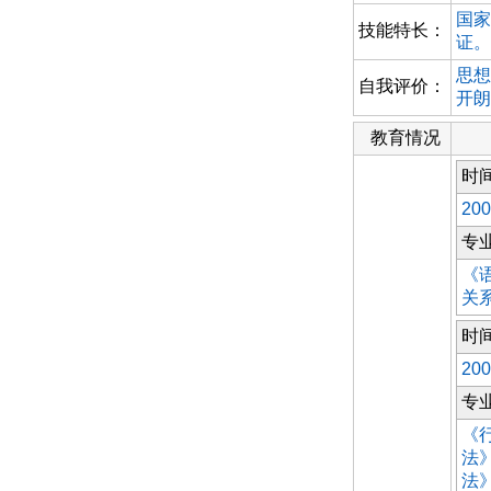
国家
技能特长：
证。
思想
自我评价：
开朗
教育情况
时
200
专
《
关
时
200
专
《
法
法