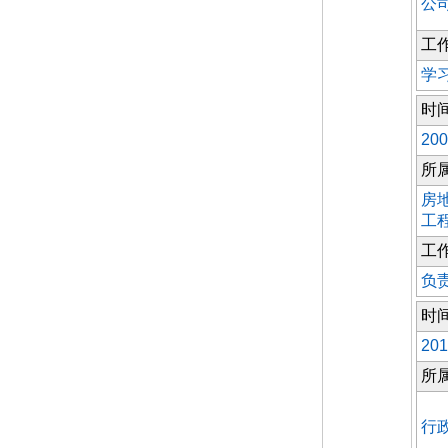
公
工
学
时
200
所
房
工
工
负
时
201
所
行