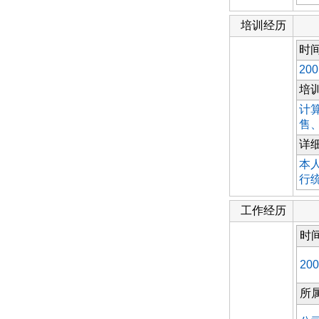
培训经历
时
200
培
计
售
详
本
行
工作经历
时
200
所