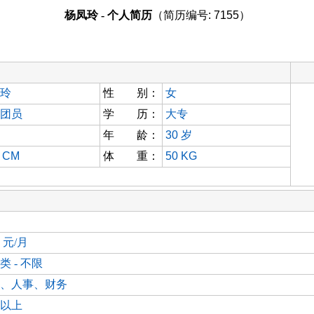
杨凤玲 - 个人简历
（简历编号: 7155）
玲
性 别：
女
团员
学 历：
大专
年 龄：
30
岁
5 CM
体 重：
50 KG
0 元/月
类 - 不限
、人事、财务
以上