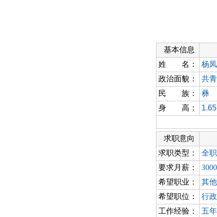
基本信息
姓 名：
杨凤
政治面貌：
共青
民 族：
彝
身 高：
1.6
求职意向
求职类型：
全职
要求月薪：
300
希望职业：
其他
希望职位：
行政
工作经验：
五年