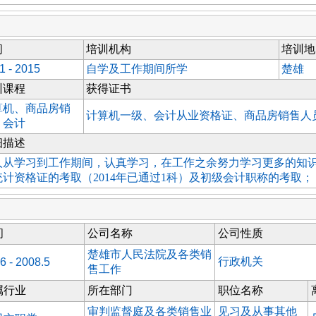
间
培训机构
培训地
1 - 2015
自学及工作期间所学
楚雄
训课程
获得证书
算机、商品房销
计算机一级、会计从业资格证、商品房销售人
、会计
细描述
人从学习到工作期间，认真学习，在工作之余努力学习更多的知识，
统计资格证的考取（2014年已通过1科）及初级会计职称的考取；
间
公司名称
公司性质
楚雄市人民法院及各类销
行政机关
6 - 2008.5
售工作
属行业
所在部门
职位名称
审判监督庭及各类销售业
见习及从事其他