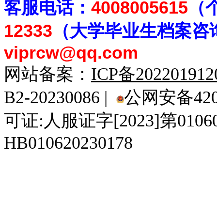
客
服电话：
4008005615
（
12333
（大学毕业生档案
咨
viprcw@qq.com
网站备案：
ICP备20220191
B2-20230086 |
公网安备4201
可证:人服证字[2023]第010
HB010620230178
929人才网
929招聘网
南方人才网
919人才网
939人才网
520人才
92
联合人才网
联合招聘网
888人才网
163人才网
163招聘网
985人才网
21
同城招聘网
毕业生求职网
域名抢注网
招聘人才网
中国直聘网
中国人才招聘网
中
直聘招聘网
人才网
武汉人才网
520人才网
28人才网
最新招聘信息
最